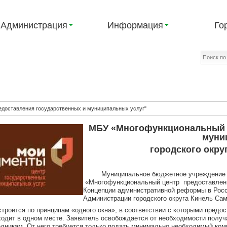
Администрация
Информация
Го
доставления государственных и муниципальных услуг"
МБУ «Многофункциональный ц
муни
городского окру
Муниципальное бюджетное учреждение гор
«Многофункциональный центр предоставлени
Концепции административной реформы в Рос
Администрации городского округа Кинель Сам
троится по принципам «одного окна», в соответствии с которыми предо
ходит в одном месте. Заявитель освобождается от необходимости получа
едникам. От него требуется только подать минимально необходимый ком