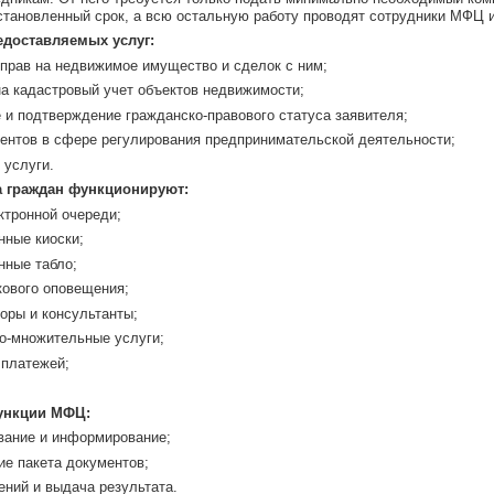
установленный срок, а всю остальную работу проводят сотрудники МФЦ 
едоставляемых услуг:
страция прав на недвижимое имуществ
на кадастровый учет объектов недвижимости;
 и подтверждение гражданско-правового статуса заявителя;
ментов в сфере регулирования предпринимательской деятельности;
 услуги.
а граждан функционируют:
ктронной очереди;
нные киоски;
нные табло;
кового оповещения;
оры и консультанты;
но-множительные услуги;
 платежей;
ункции МФЦ:
ование и информирование;
ие пакета документов;
ений и выдача результата.