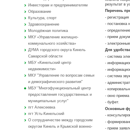
результат в 
Инвесторам и предпринимателям
Перечень пр
Образование
- реги
Культура, спорт
- постановка 
Здравоохранение
- определение
Молодёжная политика
- прием доку
МКУ «Управление жилищно-
- электронные
коммунального хозяйства»
Для удобств
ДУМА городского округа Кинель
Самарской области
- система эле
МБУ «Кинельский центр
- информацио
недвижимости»
- информацио
МКУ "Управление по вопросам семьи
- система зву
и демографического развития"
- администрат
МБУ "Многофункциональный центр
- копироваль
предоставления государственных и
- окно приема
муниципальных услуг"
- буфет.
пгт Алексеевка
Основные ф
пгт Усть-Кинельский
- консультир
О сотрудничестве между городским
- формирован
округом Кинель и Крымской военно-
- прием заявл