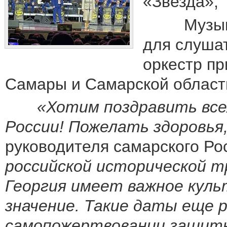
«Звезда»,
Музыкаль
для слуша
оркестр пр
Самары и Самарской области
«Хотим поздравить всех 
России! Пожелать здоровья
руководителя самарского Р
российской исторической т
Георгия имеет важное куль
значение.
Такие даты еще р
самопожертвовании защитн