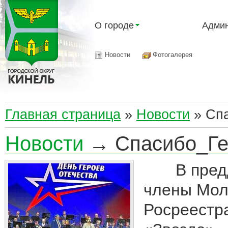
О городе
Админ
Новости
Фотогалерея
Главная страница
»
Новости
»
Сп
Новости
→ Спасибо_Ге
В преддве
члены Мол
Росреестр