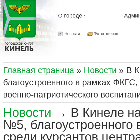
О городе
Админ
Новости
Фотогалерея
Главная страница
»
Новости
»
В К
благоустроенного в рамках ФКГС,
военно‑патриотического воспитан
Новости
→ В Кинеле на
№5, благоустроенного 
среди курсантов центр