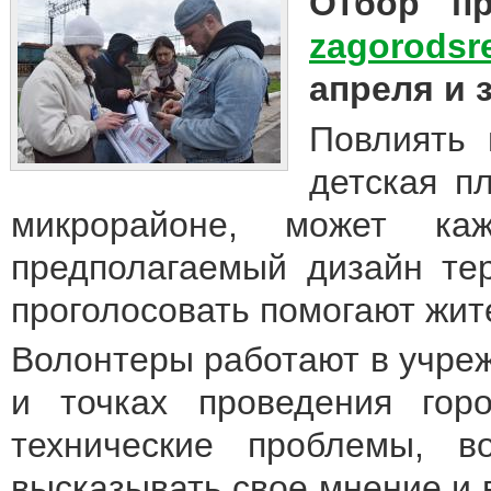
Отбор п
zagorodsr
апреля и 
Повлиять 
детская п
микрорайоне, может ка
предполагаемый дизайн те
проголосовать помогают жит
Волонтеры работают в учреж
и точках проведения гор
технические проблемы, в
высказывать свое мнение и 