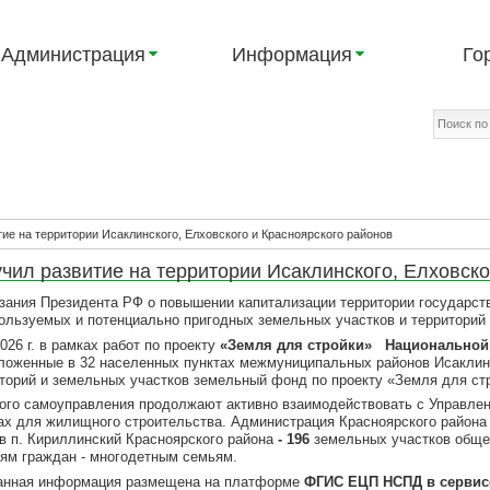
Администрация
Информация
Го
ие на территории Исаклинского, Елховского и Красноярского районов
ил развитие на территории Исаклинского, Елховско
я Президента РФ о повышении капитализации территории государства
льзуемых и потенциально пригодных земельных участков и территорий 
6 г. в рамках работ по проекту
«Земля для стройки» Национальной
оложенные в 32 населенных пунктах межмуниципальных районов Исаклинс
торий и земельных участков земельный фонд по проекту «Земля для ст
самоуправления продолжают активно взаимодействовать с Управлени
ах для жилищного строительства. Администрация Красноярского района
в п. Кириллинский Красноярского района
- 196
земельных участков общ
иям граждан - многодетным семьям.
ная информация размещена на платформе
ФГИС ЕЦП НСПД в сервис