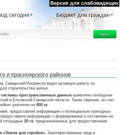
Версия для слабовидящих
род сегодня
Бюджет для граждан
го и Красноярского районов
, Самарский Росреестр ведет активную работу по
для строительства жилья.
 системы пространственных данных
выявлены свободные
кий и Елховский Самарской области. Таким образом, за счет
ройки» увеличен на
400 га
.
ем, предоставляя информацию о потенциально пригодных
 предоставила информацию о формировании и постановке на
ей площадью
20 га
, предназначенных для предоставления
е «Земля для стройки».
Заинтересованные лица и