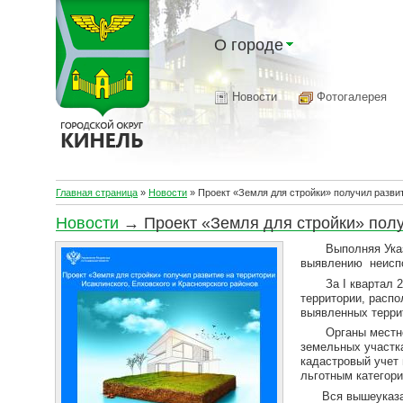
О городе
Новости
Фотогалерея
Главная страница
»
Новости
»
Проект «Земля для стройки» получил развит
Новости
→ Проект «Земля для стройки» получ
Выполняя Указани
выявлению неиспо
За I квартал 202
территории, расп
выявленных терри
Органы местного 
земельных участк
кадастровый учет 
льготным категор
Вся вышеуказан