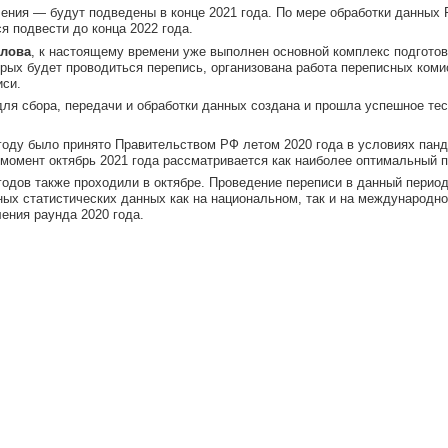
ления — будут подведены в конце 2021 года. По мере обработки данных
я подвести до конца 2022 года.
елова
, к настоящему времени уже выполнен основной комплекс подгото
рых будет проводиться перепись, организована работа переписных ком
иси.
 для сбора, передачи и обработки данных создана и прошла успешное те
году было принято Правительством РФ летом 2020 года в условиях пан
омент октябрь 2021 года рассматривается как наиболее оптимальный п
одов также проходили в октябре. Проведение переписи в данный перио
ных статистических данных как на национальном, так и на международн
ния раунда 2020 года.