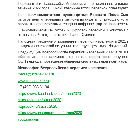
Первые итоги Всероссийской переписи — о численности насе
течение 2022 года. Окончательные итоги переписи планируетс
По словам
заместителя руководителя Росстата Павла См
изготовлены и переданы в регионы планшеты, с помощью кото
работать переписчиками, создана цифровая картоснова переп
«Технологически мы готовы к цифровой переписи: IT-система
готовы к работе», — отметил Павел Смелов.
Напомним, решение о проведении переписи населения в 2021 
эпидемиологической ситуации в следующем году. На данный м
Предыдущие Всероссийские переписи населения 2002 и 2010 г
обеспечить сопоставимость, точность и корректность получен
ООН периода проведения общенациональных переписей населе
Медиаофис
Всероссийской переписи населения
media@strana2020.ru
www.strana2020.ru
+7 (495) 933-31-94
https://www.facebook.com/strana2020
https://vk.com/strana2020
https://ok.ru/strana2020
https://www.instagram.com/strana2020
youtube.com