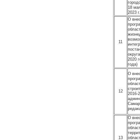
город
18 мая
2023 г.
О вне
прогр
облас
жизне
возмо
11
интег
поста
округ
2020 г
года)
О вне
прогр
облас
строи
12
2016-
админ
Самарс
редакц
О вне
прогр
облас
терри
13
облас