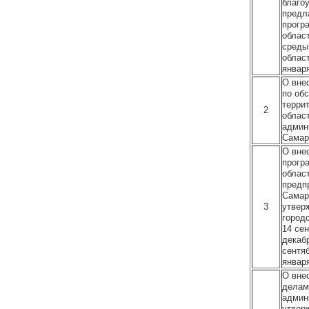
благо
предл
прогр
облас
среды
област
января
О вне
по об
терри
2
облас
админ
Самарс
О вне
прогр
облас
предп
Самар
3
утвер
город
14 се
декабр
сентяб
января
О вне
делам
админ
утвер