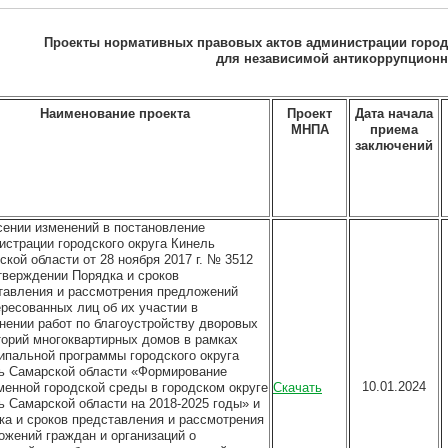
Проекты нормативных правовых актов администрации город
для независимой антикоррупционн
Наименование проекта
Проект
Дата начала
МНПА
приема
заключений
сении изменений в постановление
истрации городского округа Кинель
кой области от 28 ноября 2017 г. № 3512
тверждении Порядка и сроков
тавления и рассмотрения предложений
ересованных лиц об их участии в
нении работ по благоустройству дворовых
торий многоквартирных домов в рамках
ипальной программы городского округа
ь Самарской области «Формирование
10.01.2024
менной городской среды в городском округе
Скачать
ь Самарской области на 2018-2025 годы» и
ка и сроков представления и рассмотрения
ожений граждан и организаций о