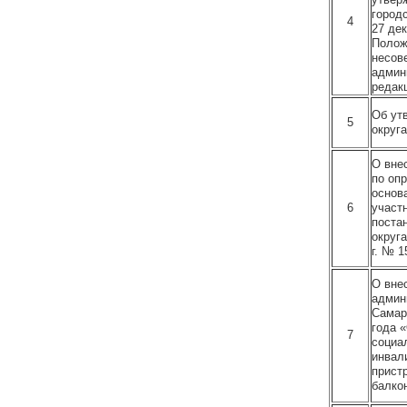
город
4
27 де
Полож
несов
админ
редакц
Об ут
5
округ
О вне
по оп
основ
6
участ
поста
округ
г. № 1
О вне
админ
Самар
года 
7
социа
инвал
прист
балко