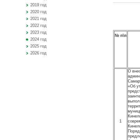
2019 год
2020 год
2021 год
2022 год
2023 год
№ п\п
2024 год
2025 год
2026 год
О вне
админ
Самарс
«Об у
предс
заинт
выпол
терри
муниц
Кинел
1
совре
Кинел
Поряд
предл