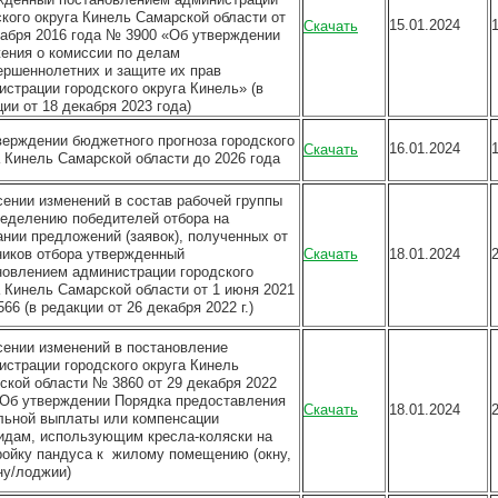
ского округа Кинель Самарской области от
15.01.2024
Скачать
кабря 2016 года № 3900 «Об утверждении
ения о комиссии по делам
ершеннолетних и защите их прав
истрации городского округа Кинель» (в
ии от 18 декабря 2023 года)
верждении бюджетного прогноза городского
16.01.2024
Скачать
а Кинель Самарской области до 2026 года
сении изменений в состав рабочей группы
ределению победителей отбора на
ании предложений (заявок), полученных от
ников отбора утвержденный
Скачать
18.01.2024
новлением администрации городского
а Кинель Самарской области от 1 июня 2021
566 (в редакции от 26 декабря 2022 г.)
сении изменений в постановление
истрации городского округа Кинель
ской области № 3860 от 29 декабря 2022
«Об утверждении Порядка предоставления
Скачать
18.01.2024
льной выплаты или компенсации
идам, использующим кресла-коляски на
ройку пандуса к жилому помещению (окну,
ну/лоджии)