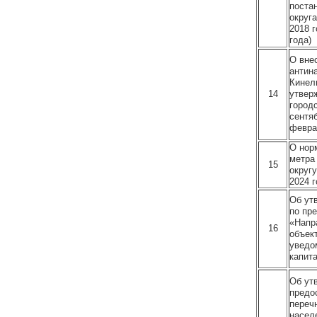
поста
округ
2018 г
года)
О вне
антин
Кинел
14
утвер
город
сентяб
февра
О нор
метра
15
округ
2024 
Об ут
по пр
«Напр
16
объек
уведо
капит
Об ут
предо
переч
насел