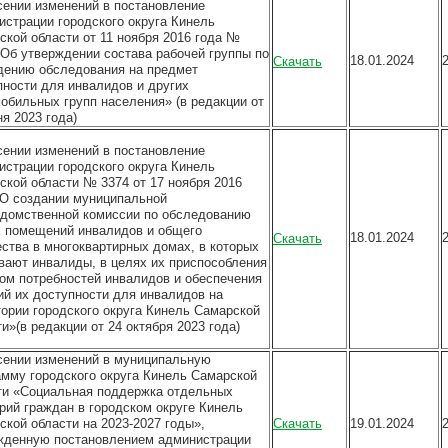
сении изменений в постановление
истрации городского округа Кинель
ской области от 11 ноября 2016 года №
«Об утверждении состава рабочей группы по
18.01.2024
Скачать
дению обследования на предмет
пности для инвалидов и других
обильных групп населения» (в редакции от
я 2023 года)
сении изменений в постановление
истрации городского округа Кинель
ской области № 3374 от 17 ноября 2016
«О создании муниципальной
домственной комиссии по обследованию
 помещений инвалидов и общего
18.01.2024
Скачать
ства в многоквартирных домах, в которых
вают инвалиды, в целях их приспособления
том потребностей инвалидов и обеспечения
ий их доступности для инвалидов на
тории городского округа Кинель Самарской
и»(в редакции от 24 октября 2023 года)
сении изменений в муниципальную
амму городского округа Кинель Самарской
ти «Социальная поддержка отдельных
орий граждан в городском округе Кинель
ской области на 2023-2027 годы»,
Скачать
19.01.2024
жденную постановлением администрации