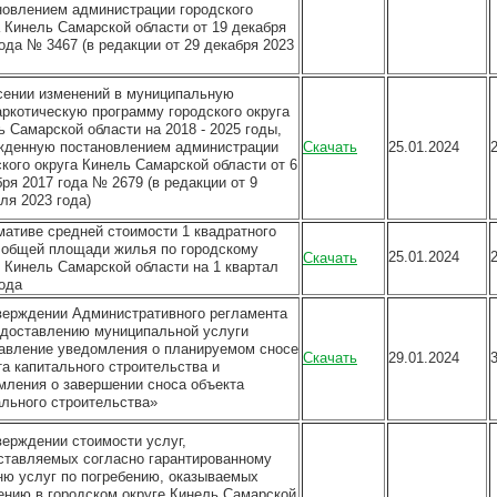
новлением администрации городского
а Кинель Самарской области от 19 декабря
ода № 3467 (в редакции от 29 декабря 2023
сении изменений в муниципальную
аркотическую программу городского округа
ь Самарской области на 2018 - 2025 годы,
жденную постановлением администрации
Скачать
25.01.2024
ского округа Кинель Самарской области от 6
ря 2017 года № 2679 (в редакции от 9
ля 2023 года)
мативе средней стоимости 1 квадратного
 общей площади жилья по городскому
25.01.2024
Скачать
у Кинель Самарской области на 1 квартал
года
верждении Административного регламента
едоставлению муниципальной услуги
авление уведомления о планируемом сносе
Скачать
29.01.2024
та капитального строительства и
мления о завершении сноса объекта
ального строительства»
верждении стоимости услуг,
ставляемых согласно гарантированному
ню услуг по погребению, оказываемых
ению в городском округе Кинель Самарской