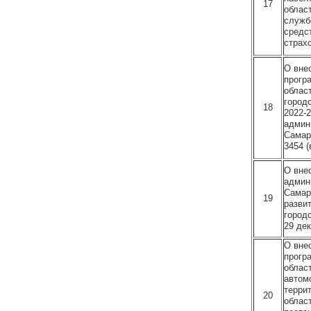
17
облас
служб
средс
страх
О вне
прогр
облас
город
18
2022-
админ
Самар
3454 (
О вне
админ
Самар
19
разви
город
29 де
О вне
прогр
облас
автом
терри
20
облас