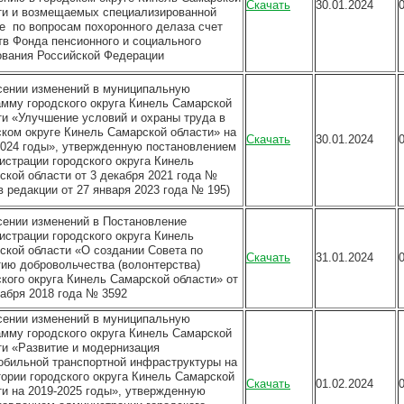
Скачать
30.01.2024
ти и возмещаемых специализированной
е по вопросам похоронного делаза счет
тв Фонда пенсионного и социального
ования Российской Федерации
сении изменений в муниципальную
амму городского округа Кинель Самарской
ти «Улучшение условий и охраны труда в
ском округе Кинель Самарской области» на
Скачать
30.01.2024
2024 годы», утвержденную постановлением
истрации городского округа Кинель
ской области от 3 декабря 2021 года №
в редакции от 27 января 2023 года № 195)
сении изменений в Постановление
истрации городского округа Кинель
ской области «О создании Совета по
Скачать
31.01.2024
тию добровольчества (волонтерства)
ского округа Кинель Самарской области» от
кабря 2018 года № 3592
сении изменений в муниципальную
амму городского округа Кинель Самарской
ти «Развитие и модернизация
обильной транспортной инфраструктуры на
тории городского округа Кинель Самарской
Скачать
01.02.2024
ти на 2019-2025 годы», утвержденную