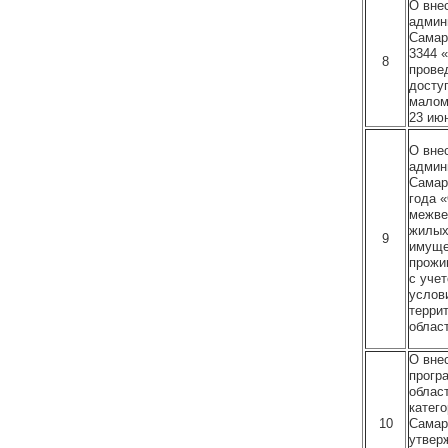
О вне
админ
Самар
3344 
8
прове
досту
малом
23 июн
О вне
админ
Самар
года 
межве
жилых
9
имуще
прожи
с уче
услов
терри
област
О вне
прогр
облас
катег
10
Самар
утвер