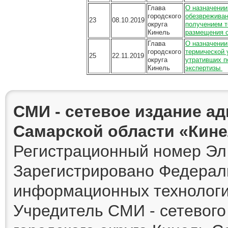
Глава
О назначении
городского
обезвреживан
23
08.10.2019
округа
получением т
Кинель
размещения о
Глава
О назначении
городского
термической 
25
22.11.2019
округа
утративших п
Кинель
экспертизы
СМИ - сетевое издание а
Самарской области «Кин
Регистрационный номер Эл 
Зарегистрировано Федераль
информационных технологи
Учредитель СМИ - сетевог