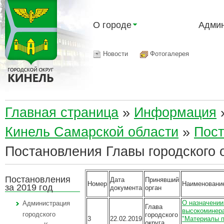
О городе
Админ
Новости
Фотогалерея
Главная страница
»
Информация
Кинель Самарской области
»
Пост
Постановления Главы городского 
Постановления
Дата
Принявший
Номер
Наименовани
за 2019 год
документа
орган
О назначении
Администрация
Глава
высокоминера
городского
городского
3
22.02.2019
"Материалы 
округа