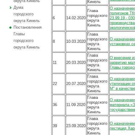
округа Кинель
Кинель
Дума
О назначении
Глава
полигонов ТК
городского
городского
6
14.02.2020
23.99.19 - 0
округа
округа Кинель
производства
Кинель
Постановления
экологическо
Главы
Глава
городского
О назначении
городского
8
10.03.2020
округа
установках с
округа Кинель
Кинель
Глава
О внесении и
городского
11
20.03.2020
развитию мал
округа
Главы городск
Кинель
Глава
О назначении
городского
22
20.07.2020
утилизации о
округа
М" в качеств
Кинель
Глава
О назначении
городского
36
11.09.2020
материала «Э
округа
государствен
Кинель
Глава
городского
О назначении
39
23.09.2020
округа
пестицид Хар
Кинель