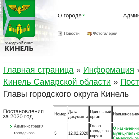
О городе
Админ
Новости
Фотогалерея
Главная страница
»
Информация
Кинель Самарской области
»
Пост
Главы городского округа Кинель
Постановления
Дата
Принявший
Номер
Наименовани
за 2020 год
документа
орган
Глава
Администрация
О назначении
городского
городского
5
12.02.2020
муниципально
округа
Самарской об