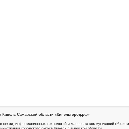
га Кинель Самарской области «Кинельгород.рф»
е связи, информационных технологий и массовых коммуникаций (Роском
инистрация городского округа Кинель Самарской области