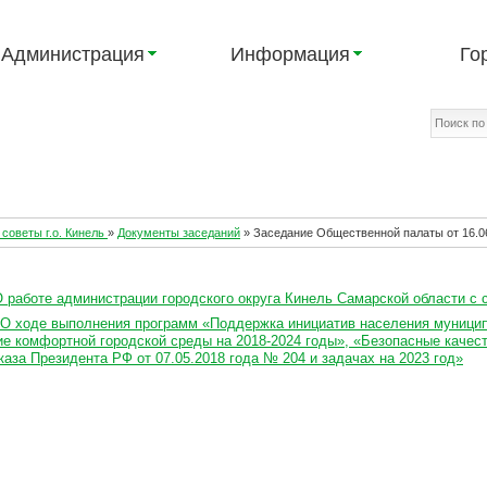
Администрация
Информация
Го
советы г.о. Кинель
»
Документы заседаний
»
Заседание Общественной палаты от 16.06
О работе администрации городского округа Кинель Самарской области с
О ходе выполнения программ «Поддержка инициатив населения муницип
е комфортной городской среды на 2018-2024 годы», «Безопасные качест
аза Президента РФ от 07.05.2018 года № 204 и задачах на 2023 год»