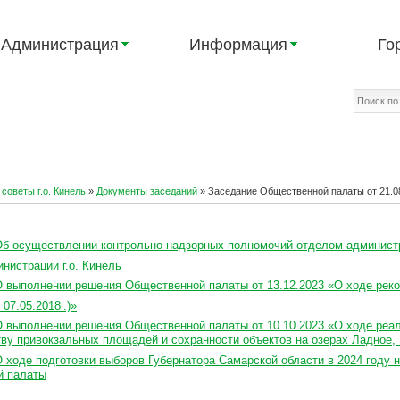
Администрация
Информация
Го
советы г.о. Кинель
»
Документы заседаний
»
Заседание Общественной палаты от 21.08
Об осуществлении контрольно-надзорных полномочий отделом администр
нистрации г.о. Кинель
О выполнении решения Общественной палаты от 13.12.2023 «О ходе рекон
 07.05.2018г.)»
О выполнении решения Общественной палаты от 10.10.2023 «О ходе реали
тву привокзальных площадей и сохранности объектов на озерах Ладное, 
 ходе подготовки выборов Губернатора Самарской области в 2024 году н
й палаты