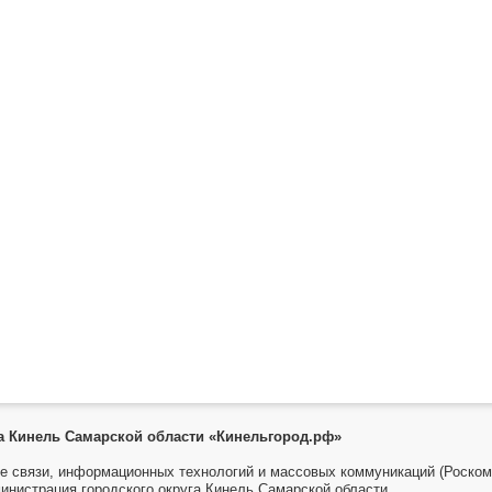
га Кинель Самарской области «Кинельгород.рф»
е связи, информационных технологий и массовых коммуникаций (Роском
инистрация городского округа Кинель Самарской области