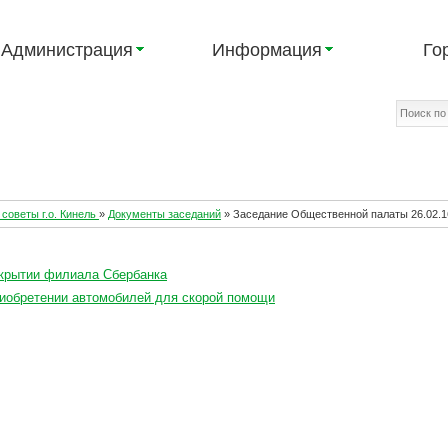
Администрация
Информация
Го
советы г.о. Кинель
»
Документы заседаний
»
Заседание Общественной палаты 26.02.1
крытии филиала Сбербанка
иобретении автомобилей для скорой помощи