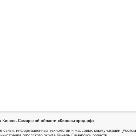
га Кинель Самарской области «Кинельгород.рф»
е связи, информационных технологий и массовых коммуникаций (Роском
инистрация городского округа Кинель Самарской области